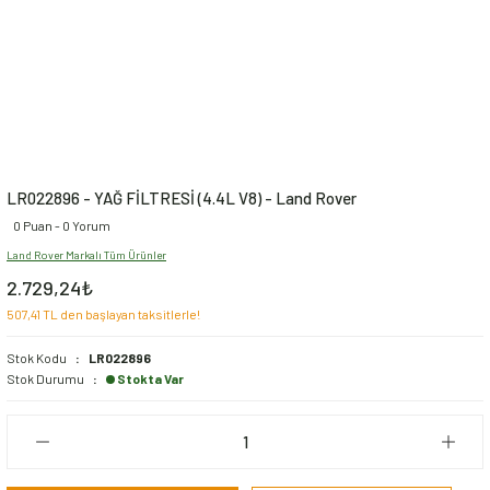
LR022896 - YAĞ FİLTRESİ (4.4L V8) - Land Rover
0 Puan - 0 Yorum
Land Rover Markalı Tüm Ürünler
2.729,24₺
507,41 TL den başlayan taksitlerle!
Stok Kodu
LR022896
Stok Durumu
Stokta Var