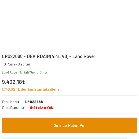
LR022688 - DEVİRDAİM(4.4L V8) - Land Rover
0 Puan - 0 Yorum
Land Rover Markalı Tüm Ürünler
9.402,18₺
1.748,02 TL den başlayan taksitlerle!
Stok Kodu
LR022688
Stok Durumu
Stokta Yok
Gelince Haber Ver