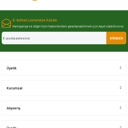
iletebilirsiniz.
Görüş ve önerileriniz için teşekkür ederiz.
E-bülten Listemize Katılın
Ürün resmi kalitesiz, bozuk veya görüntülenemiyor.
Kampanya ve diğer tüm haberlerden yararlanabilmek için kayıt olabilirsiniz
Ürün açıklamasında eksik bilgiler bulunuyor.
GÖNDER
Ürün bilgilerinde hatalar bulunuyor.
Ürün fiyatı diğer sitelerden daha pahalı.
Bu ürüne benzer farklı alternatifler olmalı.
Üyelik
LR022688G - DEVİRDAİM(4.4L V8) - Febi
Stok Kodu
LR022688G
Kurumsal
Gönder
5.759
₺
Alışveriş
Stokta Var