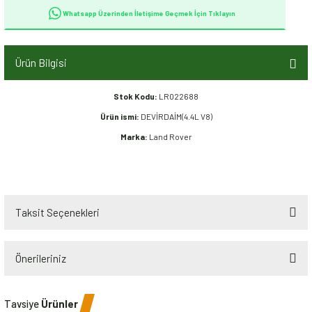
Whatsapp Üzerinden İletişime Geçmek İçin Tıklayın
Ürün Bilgisi
Stok Kodu:
LR022688
Ürün ismi:
DEVİRDAİM(4.4L V8)
Marka:
Land Rover
Taksit Seçenekleri
Önerileriniz
Bu ürünün fiyat bilgisi, resim, ürün açıklamalarında ve diğer konularda
Tavsiye
Ürünler
yetersiz gördüğünüz noktaları öneri formunu kullanarak tarafımıza