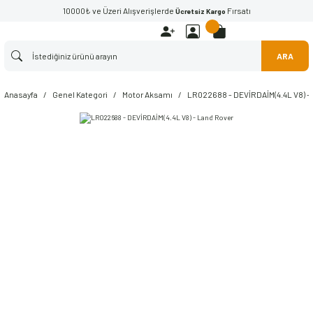
10000₺ ve Üzeri Alışverişlerde
Fırsatı
Ücretsiz Kargo
ARA
Anasayfa
Genel Kategori
Motor Aksamı
LR022688 - DEVİRDAİM(4.4L V8) -