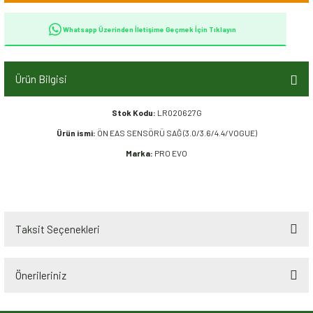
Whatsapp Üzerinden İletişime Geçmek İçin Tıklayın
Ürün Bilgisi
Stok Kodu:
LR020627G
Ürün ismi:
ÖN EAS SENSÖRÜ SAĞ (3.0/3.6/4.4/VOGUE)
Marka:
PRO EVO
Taksit Seçenekleri
Önerileriniz
Bu ürünün fiyat bilgisi, resim, ürün açıklamalarında ve diğer konularda