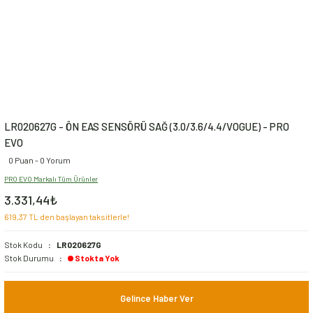
LR020627G - ÖN EAS SENSÖRÜ SAĞ (3.0/3.6/4.4/VOGUE) - PRO
EVO
0 Puan - 0 Yorum
PRO EVO Markalı Tüm Ürünler
3.331,44₺
619,37 TL den başlayan taksitlerle!
Stok Kodu
LR020627G
Stok Durumu
Stokta Yok
Gelince Haber Ver