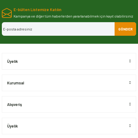
yetersiz gördüğünüz noktaları öneri formunu kullanarak tarafımıza
E-bülten Listemize Katılın
iletebilirsiniz.
Görüş ve önerileriniz için teşekkür ederiz.
Kampanya ve diğer tüm haberlerden yararlanabilmek için kayıt olabilirsiniz
GÖNDER
Ürün resmi kalitesiz, bozuk veya görüntülenemiyor.
Ürün açıklamasında eksik bilgiler bulunuyor.
Ürün bilgilerinde hatalar bulunuyor.
Ürün fiyatı diğer sitelerden daha pahalı.
Üyelik
Bu ürüne benzer farklı alternatifler olmalı.
Kurumsal
Alışveriş
Gönder
Üyelik