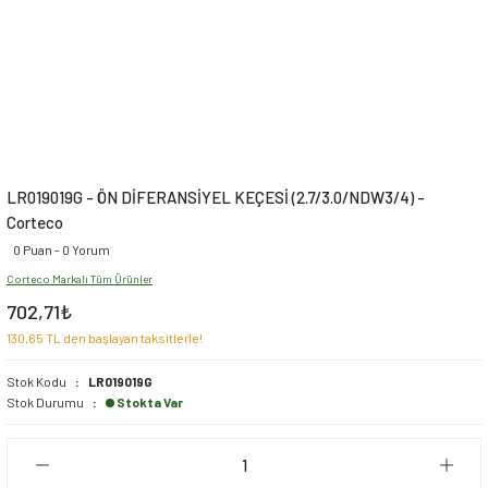
LR019019G - ÖN DİFERANSİYEL KEÇESİ (2.7/3.0/NDW3/4) -
Corteco
0 Puan - 0 Yorum
Corteco Markalı Tüm Ürünler
702,71₺
130,65 TL den başlayan taksitlerle!
Stok Kodu
LR019019G
Stok Durumu
Stokta Var