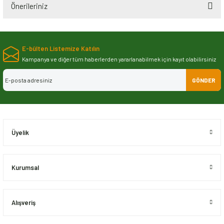
Önerileriniz
Bu ürünün fiyat bilgisi, resim, ürün açıklamalarında ve diğer konularda
yetersiz gördüğünüz noktaları öneri formunu kullanarak tarafımıza
E-bülten Listemize Katılın
iletebilirsiniz.
Görüş ve önerileriniz için teşekkür ederiz.
Kampanya ve diğer tüm haberlerden yararlanabilmek için kayıt olabilirsiniz
GÖNDER
Ürün resmi kalitesiz, bozuk veya görüntülenemiyor.
Ürün açıklamasında eksik bilgiler bulunuyor.
Ürün bilgilerinde hatalar bulunuyor.
Ürün fiyatı diğer sitelerden daha pahalı.
Üyelik
Bu ürüne benzer farklı alternatifler olmalı.
Kurumsal
Alışveriş
Gönder