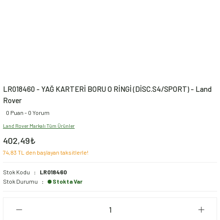
LR018460 - YAĞ KARTERİ BORU O RİNGİ (DİSC.S4/SPORT) - Land
Rover
0 Puan - 0 Yorum
Land Rover Markalı Tüm Ürünler
402,49₺
74,83 TL den başlayan taksitlerle!
Stok Kodu
LR018460
Stok Durumu
Stokta Var