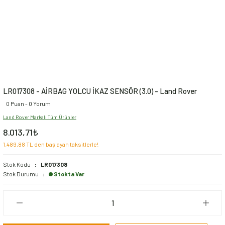
LR017308 - AİRBAG YOLCU İKAZ SENSÖR (3.0) - Land Rover
0 Puan - 0 Yorum
Land Rover Markalı Tüm Ürünler
8.013,71₺
1.489,88 TL den başlayan taksitlerle!
Stok Kodu
LR017308
Stok Durumu
Stokta Var