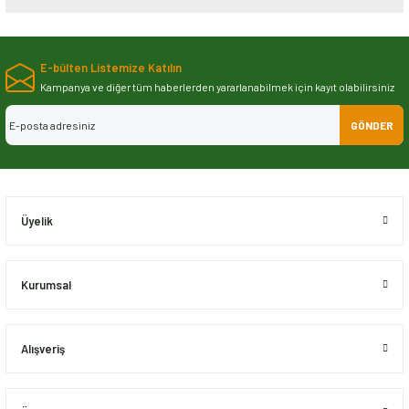
Bu ürünün fiyat bilgisi, resim, ürün açıklamalarında ve diğer konularda
yetersiz gördüğünüz noktaları öneri formunu kullanarak tarafımıza
E-bülten Listemize Katılın
iletebilirsiniz.
Görüş ve önerileriniz için teşekkür ederiz.
Kampanya ve diğer tüm haberlerden yararlanabilmek için kayıt olabilirsiniz
GÖNDER
Ürün resmi kalitesiz, bozuk veya görüntülenemiyor.
Ürün açıklamasında eksik bilgiler bulunuyor.
Ürün bilgilerinde hatalar bulunuyor.
Ürün fiyatı diğer sitelerden daha pahalı.
Üyelik
Bu ürüne benzer farklı alternatifler olmalı.
Kurumsal
Alışveriş
Gönder