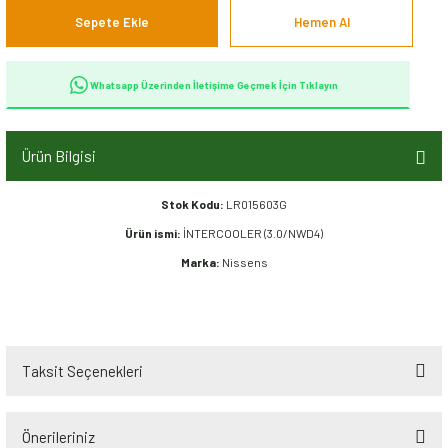
Sepete Ekle
Hemen Al
Whatsapp Üzerinden İletişime Geçmek İçin Tıklayın
Ürün Bilgisi
Stok Kodu:
LR015603G
Ürün ismi:
İNTERCOOLER (3.0/NWD4)
Marka:
Nissens
Taksit Seçenekleri
Önerileriniz