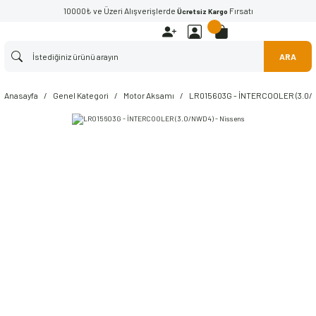
10000₺ ve Üzeri Alışverişlerde
Fırsatı
Ücretsiz Kargo
ARA
Anasayfa
Genel Kategori
Motor Aksamı
LR015603G - İNTERCOOLER (3.0/