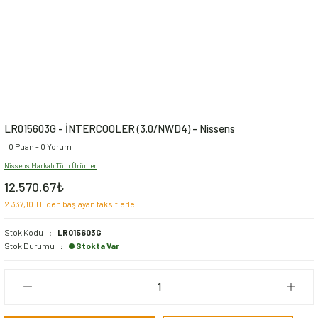
LR015603G - İNTERCOOLER (3.0/NWD4) - Nissens
0 Puan - 0 Yorum
Nissens Markalı Tüm Ürünler
12.570,67₺
2.337,10 TL den başlayan taksitlerle!
Stok Kodu
LR015603G
Stok Durumu
Stokta Var