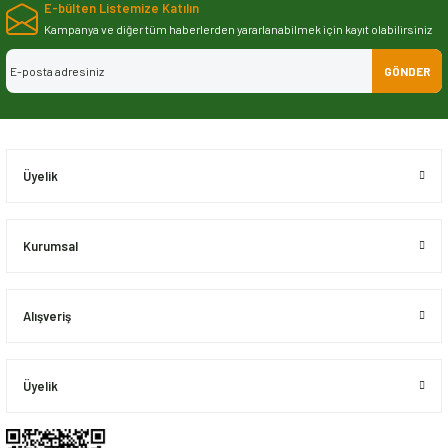
E-bülten Listemize Katılın
iletebilirsiniz.
Görüş ve önerileriniz için teşekkür ederiz.
Kampanya ve diğer tüm haberlerden yararlanabilmek için kayıt olabilirsiniz
GÖNDER
Ürün resmi kalitesiz, bozuk veya görüntülenemiyor.
Ürün açıklamasında eksik bilgiler bulunuyor.
Ürün bilgilerinde hatalar bulunuyor.
Ürün fiyatı diğer sitelerden daha pahalı.
Üyelik
Bu ürüne benzer farklı alternatifler olmalı.
Kurumsal
Alışveriş
Gönder
Üyelik