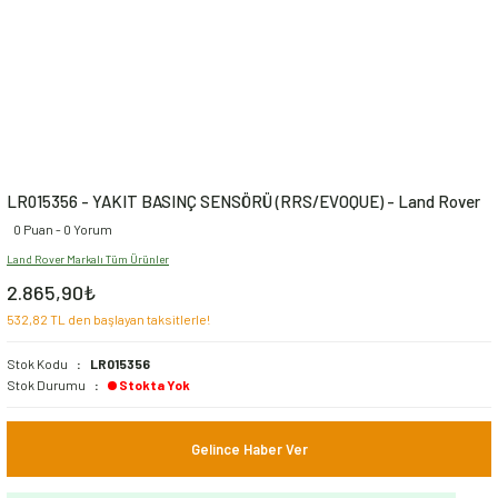
LR015356 - YAKIT BASINÇ SENSÖRÜ (RRS/EVOQUE) - Land Rover
0 Puan - 0 Yorum
Land Rover Markalı Tüm Ürünler
2.865,90₺
532,82 TL den başlayan taksitlerle!
Stok Kodu
LR015356
Stok Durumu
Stokta Yok
Gelince Haber Ver