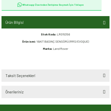
Whatsapp Üzerinden İletişime Geçmek İçin Tıklayın
Ürün Bilgisi
Stok Kodu:
LR015356
Ürün ismi:
YAKIT BASINÇ SENSÖRÜ (RRS/EVOQUE)
Marka:
Land Rover
Taksit Seçenekleri
Önerileriniz
Bu ürünün fiyat bilgisi, resim, ürün açıklamalarında ve diğer konularda
yetersiz gördüğünüz noktaları öneri formunu kullanarak tarafımıza