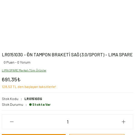
LR015103G - ÖN TAMPON BRAKETİ SAĞ (3.0/SPORT) - LIMA SPARE
0 Puan - 0 Yorum
LIMA SPARE Markalı Tüm Ürünler
691,35₺
128,53 TL den başlayan taksitlerle!
Stok Kodu
LR015103G
Stok Durumu
Stokta Var