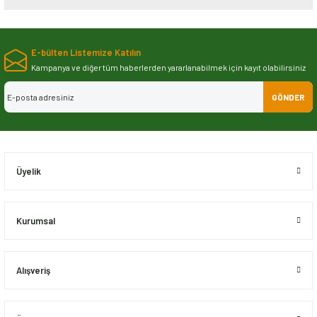
Bu ürünün fiyat bilgisi, resim, ürün açıklamalarında ve diğer konularda
yetersiz gördüğünüz noktaları öneri formunu kullanarak tarafımıza
E-bülten Listemize Katılın
iletebilirsiniz.
Görüş ve önerileriniz için teşekkür ederiz.
Kampanya ve diğer tüm haberlerden yararlanabilmek için kayıt olabilirsiniz
GÖNDER
Ürün resmi kalitesiz, bozuk veya görüntülenemiyor.
Ürün açıklamasında eksik bilgiler bulunuyor.
Ürün bilgilerinde hatalar bulunuyor.
Ürün fiyatı diğer sitelerden daha pahalı.
Üyelik
Bu ürüne benzer farklı alternatifler olmalı.
Kurumsal
Alışveriş
Gönder