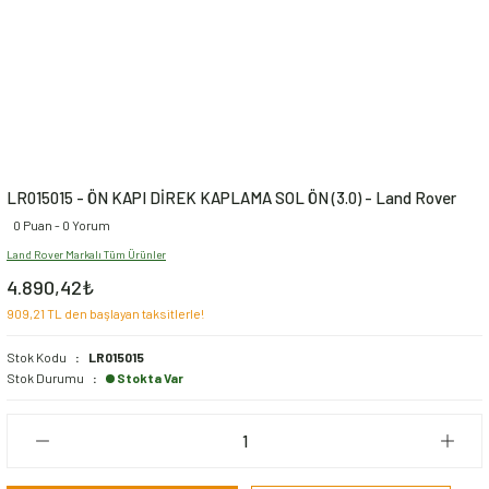
LR015015 - ÖN KAPI DİREK KAPLAMA SOL ÖN (3.0) - Land Rover
0 Puan - 0 Yorum
Land Rover Markalı Tüm Ürünler
4.890,42₺
909,21 TL den başlayan taksitlerle!
Stok Kodu
LR015015
Stok Durumu
Stokta Var