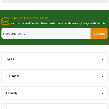
Bu ürünün fiyat bilgisi, resim, ürün açıklamalarında ve diğer konularda
yetersiz gördüğünüz noktaları öneri formunu kullanarak tarafımıza
E-bülten Listemize Katılın
iletebilirsiniz.
Görüş ve önerileriniz için teşekkür ederiz.
Kampanya ve diğer tüm haberlerden yararlanabilmek için kayıt olabilirsiniz
GÖNDER
Ürün resmi kalitesiz, bozuk veya görüntülenemiyor.
Ürün açıklamasında eksik bilgiler bulunuyor.
Ürün bilgilerinde hatalar bulunuyor.
Ürün fiyatı diğer sitelerden daha pahalı.
Üyelik
Bu ürüne benzer farklı alternatifler olmalı.
Kurumsal
Alışveriş
Gönder