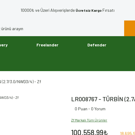
10000₺ ve Üzeri Alışverişlerde
Fırsatı
Ücretsiz Kargo
very
Freelander
Defender
(2.7/3.0/NWD3/4) - Zf
LR008767 - TÜRBİN (2.7
0 Puan - 0 Yorum
Zf Markalı Tüm Ürünler
100.558,99₺
18.695,5