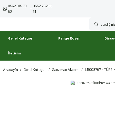
0532 015 70
0532 262 85
-
62
31
Genel Kategori
Range Rover
Disco
İletişim
Anasayfa
Genel Kategori
Şanzıman Aksamı
LR008767 - TÜRBİN 