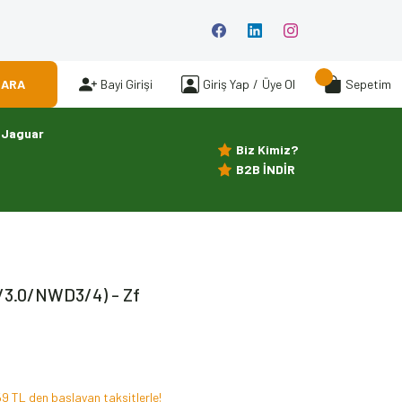
ARA
Bayi Girişi
Giriş Yap
/
Üye Ol
Sepetim
Jaguar
Biz Kimiz?
B2B İNDİR
/3.0/NWD3/4) - Zf
9 TL den başlayan taksitlerle!