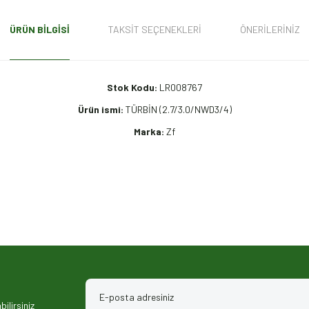
ÜRÜN BILGISI
TAKSIT SEÇENEKLERI
ÖNERILERINIZ
Stok Kodu:
LR008767
Ürün ismi:
TÜRBİN (2.7/3.0/NWD3/4)
Marka:
Zf
iz gördüğünüz noktaları öneri formunu kullanarak tarafımıza iletebilirsiniz.
ilirsiniz