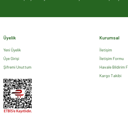
Ürün açıklamasında eksik bilgiler bulunuyor.
Ürün bilgilerinde hatalar bulunuyor.
Ürün fiyatı diğer sitelerden daha pahalı.
Bu ürüne benzer farklı alternatifler olmalı.
Üyelik
Kurumsal
Yeni Üyelik
İletişim
Üye Girişi
İletişim Formu
Şifremi Unuttum
Havale Bildirim 
Kargo Takibi