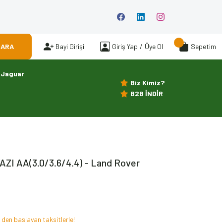
ARA
Bayi Girişi
Giriş Yap
/
Üye Ol
Sepetim
Jaguar
Biz Kimiz?
B2B İNDİR
ZI AA(3.0/3.6/4.4) - Land Rover
 den başlayan taksitlerle!