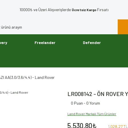
10000₺ ve Üzeri Alışverişlerde
Fırsatı
Ücretsiz Kargo
very
Freelander
Defender
I AA(3.0/3.6/4.4) - Land Rover
LR008142 - ÖN ROVER YA
0 Puan - 0 Yorum
Land Rover Markalı Tüm Ürünler
5.530,80₺
1.028,27 TL