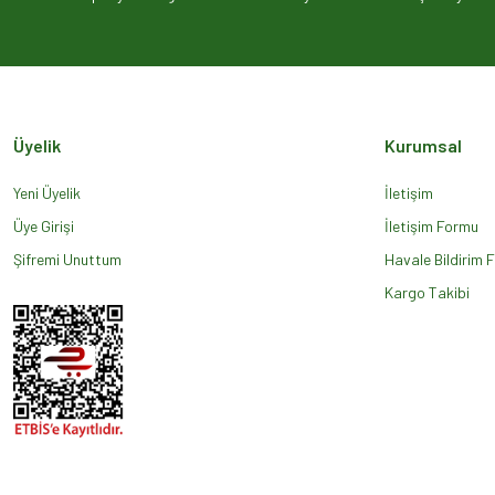
Ürün açıklamasında eksik bilgiler bulunuyor.
Ürün bilgilerinde hatalar bulunuyor.
Ürün fiyatı diğer sitelerden daha pahalı.
Bu ürüne benzer farklı alternatifler olmalı.
Üyelik
Kurumsal
Yeni Üyelik
İletişim
Üye Girişi
İletişim Formu
Şifremi Unuttum
Havale Bildirim 
Kargo Takibi