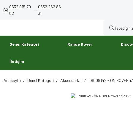
0532 015 70
0532 262 85
-
62
31
Genel Kategori
Range Rover
Disco
İletişim
Anasayfa
Genel Kategori
Aksesuarlar
LR008142 - ÖN ROVER YAZ