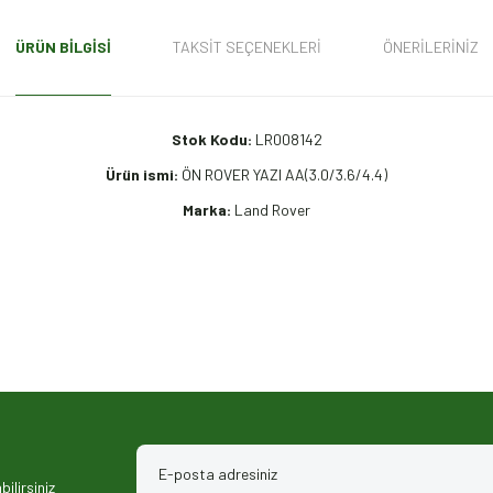
ÜRÜN BILGISI
TAKSIT SEÇENEKLERI
ÖNERILERINIZ
Stok Kodu:
LR008142
Ürün ismi:
ÖN ROVER YAZI AA(3.0/3.6/4.4)
Marka:
Land Rover
iz gördüğünüz noktaları öneri formunu kullanarak tarafımıza iletebilirsiniz.
ilirsiniz