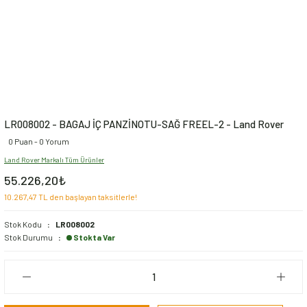
LR008002 - BAGAJ İÇ PANZİNOTU-SAĞ FREEL-2 - Land Rover
0 Puan - 0 Yorum
Land Rover Markalı Tüm Ürünler
55.226,20₺
10.267,47 TL den başlayan taksitlerle!
Stok Kodu
LR008002
Stok Durumu
Stokta Var