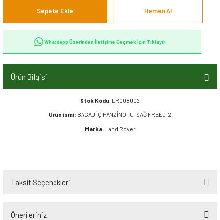
Sepete Ekle
Hemen Al
Whatsapp Üzerinden İletişime Geçmek İçin Tıklayın
Ürün Bilgisi
Stok Kodu:
LR008002
Ürün ismi:
BAGAJ İÇ PANZİNOTU-SAĞ FREEL-2
Marka:
Land Rover
Taksit Seçenekleri
Önerileriniz