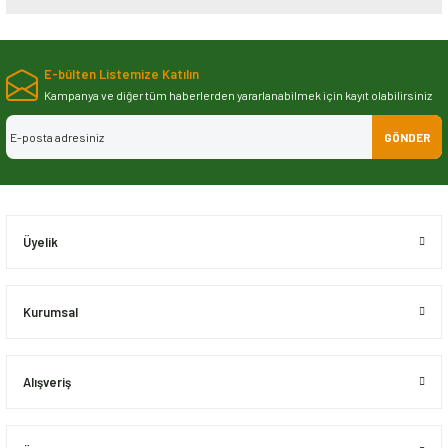
Bu ürünün fiyat bilgisi, resim, ürün açıklamalarında ve diğer konularda
yetersiz gördüğünüz noktaları öneri formunu kullanarak tarafımıza
E-bülten Listemize Katılın
iletebilirsiniz.
Görüş ve önerileriniz için teşekkür ederiz.
Kampanya ve diğer tüm haberlerden yararlanabilmek için kayıt olabilirsiniz
GÖNDER
Ürün resmi kalitesiz, bozuk veya görüntülenemiyor.
Ürün açıklamasında eksik bilgiler bulunuyor.
Ürün bilgilerinde hatalar bulunuyor.
Ürün fiyatı diğer sitelerden daha pahalı.
Üyelik
Bu ürüne benzer farklı alternatifler olmalı.
Kurumsal
Alışveriş
Gönder