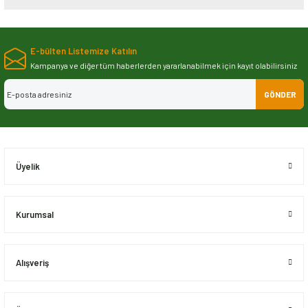
Bu ürünün fiyat bilgisi, resim, ürün açıklamalarında ve diğer konularda
yetersiz gördüğünüz noktaları öneri formunu kullanarak tarafımıza
E-bülten Listemize Katılın
iletebilirsiniz.
Görüş ve önerileriniz için teşekkür ederiz.
Kampanya ve diğer tüm haberlerden yararlanabilmek için kayıt olabilirsiniz
GÖNDER
Ürün resmi kalitesiz, bozuk veya görüntülenemiyor.
Ürün açıklamasında eksik bilgiler bulunuyor.
Ürün bilgilerinde hatalar bulunuyor.
Ürün fiyatı diğer sitelerden daha pahalı.
Üyelik
Bu ürüne benzer farklı alternatifler olmalı.
Kurumsal
Alışveriş
Gönder