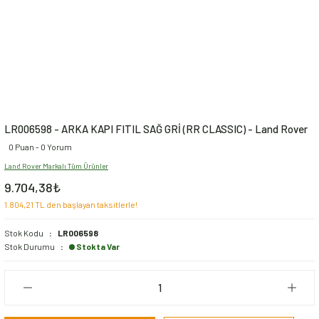
LR006598 - ARKA KAPI FITIL SAĞ GRİ (RR CLASSIC) - Land Rover
0 Puan - 0 Yorum
Land Rover Markalı Tüm Ürünler
9.704,38₺
1.804,21 TL den başlayan taksitlerle!
Stok Kodu
LR006598
Stok Durumu
Stokta Var