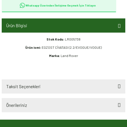
Whatsapp Üzerinden İletişime Geçmek İçin Tıklayın
Ürün Bilgisi
Stok Kodu:
LR005738
Ürün ismi:
EGZOST CİVATASI (2.2/EVOGUE/VOGUE)
Marka:
Land Rover
Taksit Seçenekleri
Önerileriniz
Bu ürünün fiyat bilgisi, resim, ürün açıklamalarında ve diğer konularda
yetersiz gördüğünüz noktaları öneri formunu kullanarak tarafımıza