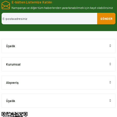
E-bülten Listemize Katılın
iletebilirsiniz.
Görüş ve önerileriniz için teşekkür ederiz.
Kampanya ve diğer tüm haberlerden yararlanabilmek için kayıt olabilirsiniz
GÖNDER
Ürün resmi kalitesiz, bozuk veya görüntülenemiyor.
Ürün açıklamasında eksik bilgiler bulunuyor.
Ürün bilgilerinde hatalar bulunuyor.
Ürün fiyatı diğer sitelerden daha pahalı.
Üyelik
Bu ürüne benzer farklı alternatifler olmalı.
Kurumsal
Alışveriş
Gönder
Üyelik