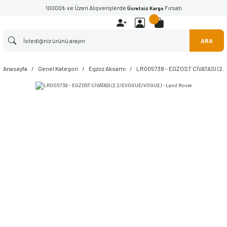
10000₺ ve Üzeri Alışverişlerde
Fırsatı
Ücretsiz Kargo
ARA
Anasayfa
Genel Kategori
Egzoz Aksamı
LR005738 - EGZOST CİVATASI (2.