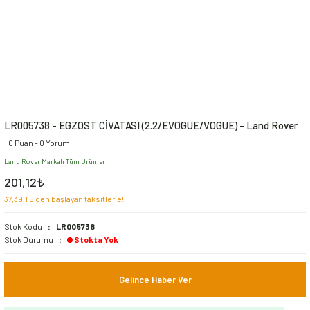
LR005738 - EGZOST CİVATASI (2.2/EVOGUE/VOGUE) - Land Rover
0 Puan - 0 Yorum
Land Rover Markalı Tüm Ürünler
201,12₺
37,39 TL den başlayan taksitlerle!
Stok Kodu
LR005738
Stok Durumu
Stokta Yok
Gelince Haber Ver