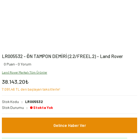
LR005532 - ÖN TAMPON DEMİRİ (2.2/FREEL.2) - Land Rover
0 Puan - 0 Yorum
Land Rover Markalı Tüm Ürünler
38.143,20₺
7.091,46 TL den başlayan taksitlerle!
Stok Kodu
LR005532
Stok Durumu
Stokta Yok
Gelince Haber Ver