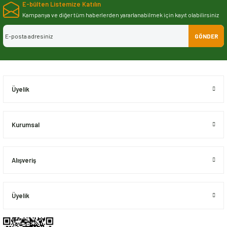
E-bülten Listemize Katılın
iletebilirsiniz.
Görüş ve önerileriniz için teşekkür ederiz.
Kampanya ve diğer tüm haberlerden yararlanabilmek için kayıt olabilirsiniz
GÖNDER
Ürün resmi kalitesiz, bozuk veya görüntülenemiyor.
Ürün açıklamasında eksik bilgiler bulunuyor.
Ürün bilgilerinde hatalar bulunuyor.
Ürün fiyatı diğer sitelerden daha pahalı.
Üyelik
Bu ürüne benzer farklı alternatifler olmalı.
Kurumsal
Alışveriş
Gönder
Üyelik