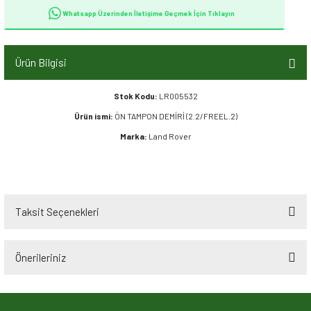
Whatsapp Üzerinden İletişime Geçmek İçin Tıklayın
Ürün Bilgisi
Stok Kodu:
LR005532
Ürün ismi:
ÖN TAMPON DEMİRİ (2.2/FREEL.2)
Marka:
Land Rover
Taksit Seçenekleri
Önerileriniz
Bu ürünün fiyat bilgisi, resim, ürün açıklamalarında ve diğer konularda
yetersiz gördüğünüz noktaları öneri formunu kullanarak tarafımıza