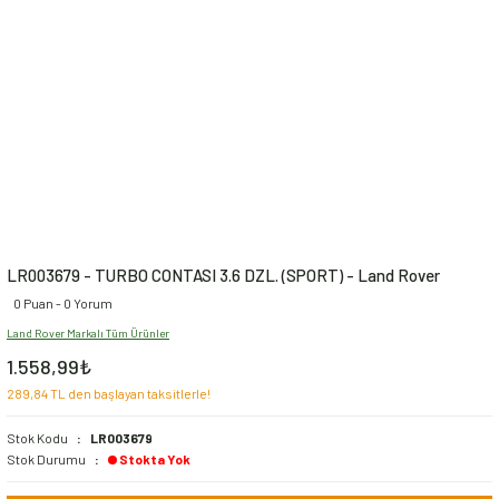
LR003679 - TURBO CONTASI 3.6 DZL. (SPORT) - Land Rover
0 Puan - 0 Yorum
Land Rover Markalı Tüm Ürünler
1.558,99₺
289,84 TL den başlayan taksitlerle!
Stok Kodu
LR003679
Stok Durumu
Stokta Yok