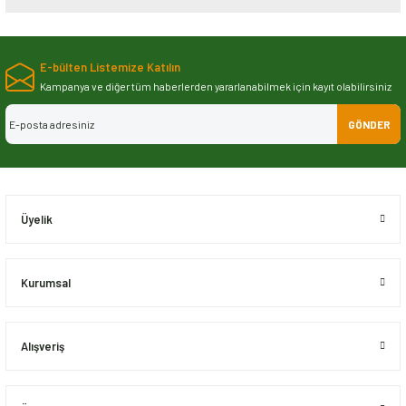
Bu ürünün fiyat bilgisi, resim, ürün açıklamalarında ve diğer konularda
yetersiz gördüğünüz noktaları öneri formunu kullanarak tarafımıza
E-bülten Listemize Katılın
iletebilirsiniz.
Görüş ve önerileriniz için teşekkür ederiz.
Kampanya ve diğer tüm haberlerden yararlanabilmek için kayıt olabilirsiniz
GÖNDER
Ürün resmi kalitesiz, bozuk veya görüntülenemiyor.
Ürün açıklamasında eksik bilgiler bulunuyor.
Ürün bilgilerinde hatalar bulunuyor.
Ürün fiyatı diğer sitelerden daha pahalı.
Üyelik
Bu ürüne benzer farklı alternatifler olmalı.
Kurumsal
Alışveriş
Gönder