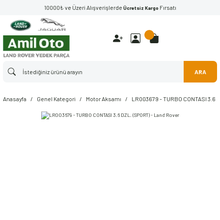
10000₺ ve Üzeri Alışverişlerde
Fırsatı
Ücretsiz Kargo
ARA
Anasayfa
Genel Kategori
Motor Aksamı
LR003679 - TURBO CONTASI 3.6 D