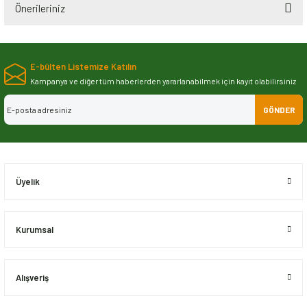
Önerileriniz
Bu ürünün fiyat bilgisi, resim, ürün açıklamalarında ve diğer konularda
yetersiz gördüğünüz noktaları öneri formunu kullanarak tarafımıza
E-bülten Listemize Katılın
iletebilirsiniz.
Görüş ve önerileriniz için teşekkür ederiz.
Kampanya ve diğer tüm haberlerden yararlanabilmek için kayıt olabilirsiniz
GÖNDER
Ürün resmi kalitesiz, bozuk veya görüntülenemiyor.
Ürün açıklamasında eksik bilgiler bulunuyor.
Ürün bilgilerinde hatalar bulunuyor.
Ürün fiyatı diğer sitelerden daha pahalı.
Üyelik
Bu ürüne benzer farklı alternatifler olmalı.
Kurumsal
Alışveriş
Gönder