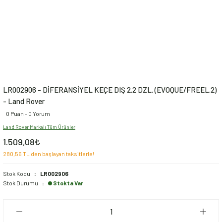
LR002906 - DİFERANSİYEL KEÇE DIŞ 2.2 DZL. (EVOQUE/FREEL.2)
- Land Rover
0 Puan - 0 Yorum
Land Rover Markalı Tüm Ürünler
1.509,08₺
280,56 TL den başlayan taksitlerle!
Stok Kodu
LR002906
Stok Durumu
Stokta Var