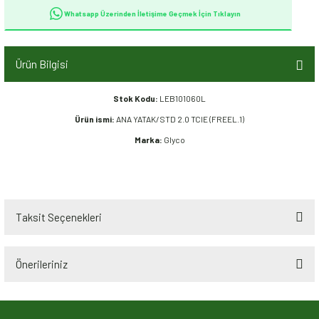
Whatsapp Üzerinden İletişime Geçmek İçin Tıklayın
Ürün Bilgisi
Stok Kodu:
LEB101060L
Ürün ismi:
ANA YATAK/STD 2.0 TCIE (FREEL.1)
Marka:
Glyco
Taksit Seçenekleri
Önerileriniz
Bu ürünün fiyat bilgisi, resim, ürün açıklamalarında ve diğer konularda
yetersiz gördüğünüz noktaları öneri formunu kullanarak tarafımıza