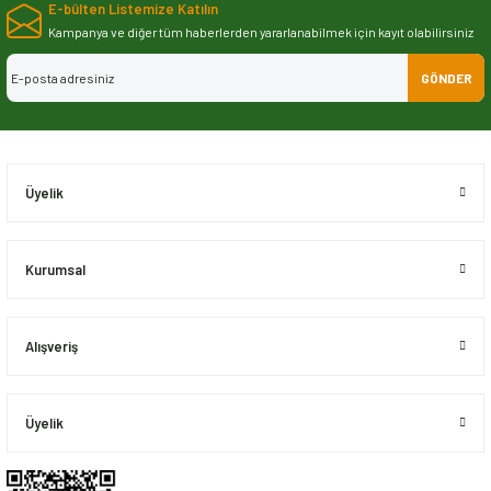
E-bülten Listemize Katılın
iletebilirsiniz.
Görüş ve önerileriniz için teşekkür ederiz.
Kampanya ve diğer tüm haberlerden yararlanabilmek için kayıt olabilirsiniz
GÖNDER
Ürün resmi kalitesiz, bozuk veya görüntülenemiyor.
Ürün açıklamasında eksik bilgiler bulunuyor.
Ürün bilgilerinde hatalar bulunuyor.
Ürün fiyatı diğer sitelerden daha pahalı.
Üyelik
Bu ürüne benzer farklı alternatifler olmalı.
Kurumsal
Alışveriş
Gönder
Üyelik