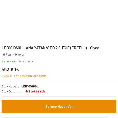
LEB101060L - ANA YATAK/STD 2.0 TCIE (FREEL.1) - Glyco
0 Puan - 0 Yorum
Glyco Markalı Tüm Ürünler
453,60₺
84,33 TL den başlayan taksitlerle!
Stok Kodu
LEB101060L
Stok Durumu
Stokta Yok
Gelince Haber Ver