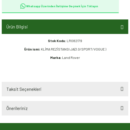
Whatsapp Üzerinden İletişime Geçmek İçin Tıklayın
Ürün Bilgisi
Stok Kodu:
LR082179
Ürün ismi:
KLİMA REZİSTANSI JA(3.0/SPORT/VOGUE )
Marka:
Land Rover
Taksit Seçenekleri
Önerileriniz
Bu ürünün fiyat bilgisi, resim, ürün açıklamalarında ve diğer konularda
yetersiz gördüğünüz noktaları öneri formunu kullanarak tarafımıza