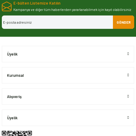
E-bülten Listemize Katılın
iletebilirsiniz.
Görüş ve önerileriniz için teşekkür ederiz.
Kampanya ve diğer tüm haberlerden yararlanabilmek için kayıt olabilirsiniz
GÖNDER
Ürün resmi kalitesiz, bozuk veya görüntülenemiyor.
Ürün açıklamasında eksik bilgiler bulunuyor.
Ürün bilgilerinde hatalar bulunuyor.
Ürün fiyatı diğer sitelerden daha pahalı.
Üyelik
Bu ürüne benzer farklı alternatifler olmalı.
Kurumsal
Alışveriş
Gönder
Üyelik