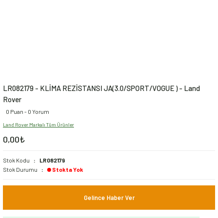
LR082179 - KLİMA REZİSTANSI JA(3.0/SPORT/VOGUE ) - Land
Rover
0 Puan - 0 Yorum
Land Rover Markalı Tüm Ürünler
0,00₺
Stok Kodu
LR082179
Stok Durumu
Stokta Yok
Gelince Haber Ver