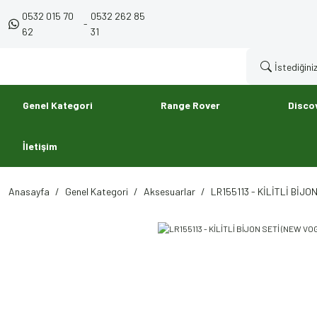
0532 015 70
0532 262 85
-
62
31
Genel Kategori
Range Rover
Disco
İletişim
Anasayfa
Genel Kategori
Aksesuarlar
LR155113 - KİLİTLİ BİJO