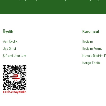
Ürün açıklamasında eksik bilgiler bulunuyor.
Ürün bilgilerinde hatalar bulunuyor.
Ürün fiyatı diğer sitelerden daha pahalı.
Bu ürüne benzer farklı alternatifler olmalı.
Üyelik
Kurumsal
Yeni Üyelik
İletişim
Üye Girişi
İletişim Formu
Şifremi Unuttum
Havale Bildirim 
Kargo Takibi