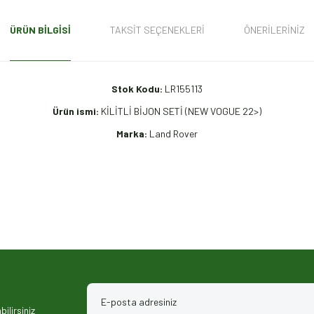
ÜRÜN BILGISI
TAKSIT SEÇENEKLERI
ÖNERILERINIZ
Stok Kodu:
LR155113
Ürün ismi:
KİLİTLİ BİJON SETİ (NEW VOGUE 22>)
Marka:
Land Rover
iz gördüğünüz noktaları öneri formunu kullanarak tarafımıza iletebilirsiniz.
ilirsiniz