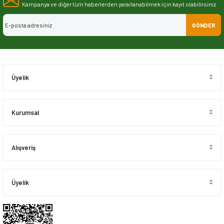
Görüş ve önerileriniz için teşekkür ederiz.
Kampanya ve diğer tüm haberlerden yararlanabilmek için kayıt olabilirsiniz
GÖNDER
Ürün resmi kalitesiz, bozuk veya görüntülenemiyor.
Ürün açıklamasında eksik bilgiler bulunuyor.
Ürün bilgilerinde hatalar bulunuyor.
Ürün fiyatı diğer sitelerden daha pahalı.
Üyelik
Bu ürüne benzer farklı alternatifler olmalı.
Kurumsal
Alışveriş
Gönder
Üyelik