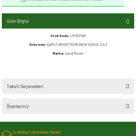
Ürün Bilgisi
Stok Kodu:
LR153788
Ürün ismi:
KAPUT AMORTİSÖR (NEW VOGUE 22>)
Marka:
Land Rover
Taksit Seçenekleri
Önerileriniz
Bu ürünün fiyat bilgisi, resim, ürün açıklamalarında ve diğer konularda
yetersiz gördüğünüz noktaları öneri formunu kullanarak tarafımıza
E-bülten Listemize Katılın
iletebilirsiniz.