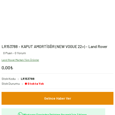
LR153788 - KAPUT AMORTİSÖR (NEW VOGUE 22>) - Land Rover
0 Puan - 0 Yorum
Land Rover Markalı Tüm Ürünler
0,00₺
Stok Kodu
LR153788
Stok Durumu
Stokta Yok
Gelince Haber Ver
Whatsapp Üzerinden İletişime Geçmek İçin Tıklayın