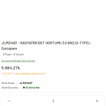
JLM21497 - RADYATÖR ÜST HORTUMU 3.0 BNZ (S-TYPE) -
Eurospare
0 Puan - 0 Yorum
Eurospare Markalı Tüm Ürünler
5.984,27₺
1.112,58 TL den başlayan taksitlerle!
Stok Kodu
JLM21497
Stok Durumu
Stokta Var