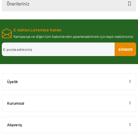
Önerileriniz
Bu ürünün fiyat bilgisi, resim, ürün açıklamalarında ve diğer konularda
yetersiz gördüğünüz noktaları öneri formunu kullanarak tarafımıza
E-bülten Listemize Katılın
iletebilirsiniz.
Görüş ve önerileriniz için teşekkür ederiz.
Kampanya ve diğer tüm haberlerden yararlanabilmek için kayıt olabilirsiniz
GÖNDER
Ürün resmi kalitesiz, bozuk veya görüntülenemiyor.
Ürün açıklamasında eksik bilgiler bulunuyor.
Ürün bilgilerinde hatalar bulunuyor.
Ürün fiyatı diğer sitelerden daha pahalı.
Üyelik
Bu ürüne benzer farklı alternatifler olmalı.
Kurumsal
Alışveriş
Gönder