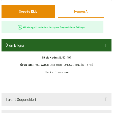
Sepete Ekle
Hemen Al
Whatsapp Üzerinden İletişime Geçmek İçin Tıklayın
Ürün Bilgisi
Stok Kodu:
JLM21497
Ürün ismi:
RADYATÖR ÜST HORTUMU 3.0 BNZ (S-TYPE)
Marka:
Eurospare
Taksit Seçenekleri