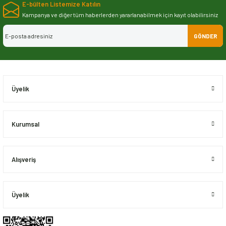
E-bülten Listemize Katılın
iletebilirsiniz.
Görüş ve önerileriniz için teşekkür ederiz.
Kampanya ve diğer tüm haberlerden yararlanabilmek için kayıt olabilirsiniz
GÖNDER
Ürün resmi kalitesiz, bozuk veya görüntülenemiyor.
Ürün açıklamasında eksik bilgiler bulunuyor.
Ürün bilgilerinde hatalar bulunuyor.
Ürün fiyatı diğer sitelerden daha pahalı.
Üyelik
Bu ürüne benzer farklı alternatifler olmalı.
Kurumsal
Alışveriş
Gönder
Üyelik