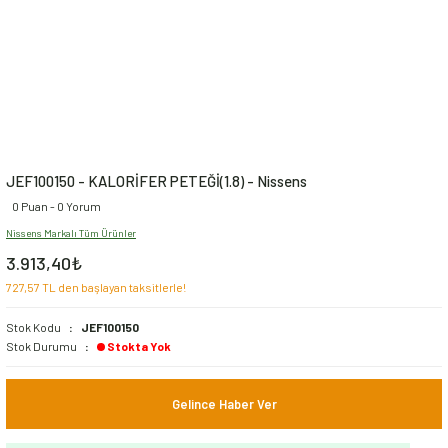
JEF100150 - KALORİFER PETEĞİ(1.8) - Nissens
0 Puan - 0 Yorum
Nissens Markalı Tüm Ürünler
3.913,40₺
727,57 TL den başlayan taksitlerle!
Stok Kodu
JEF100150
Stok Durumu
Stokta Yok
Gelince Haber Ver