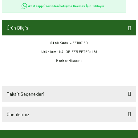
Whatsapp Üzerinden İletişime Geçmek İçin Tıklayın
Ürün Bilgisi
Stok Kodu:
JEF100150
Ürün ismi:
KALORİFER PETEĞİ(1.8)
Marka:
Nissens
Taksit Seçenekleri
Önerileriniz
Bu ürünün fiyat bilgisi, resim, ürün açıklamalarında ve diğer konularda
yetersiz gördüğünüz noktaları öneri formunu kullanarak tarafımıza