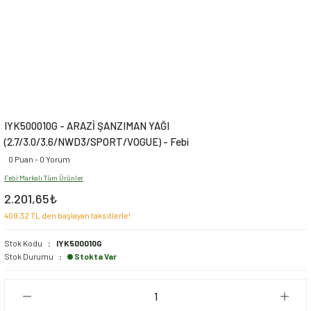
IYK500010G - ARAZİ ŞANZIMAN YAĞI
(2.7/3.0/3.6/NWD3/SPORT/VOGUE) - Febi
0 Puan - 0 Yorum
Febi Markalı Tüm Ürünler
2.201,65₺
409,32 TL den başlayan taksitlerle!
Stok Kodu
IYK500010G
Stok Durumu
Stokta Var