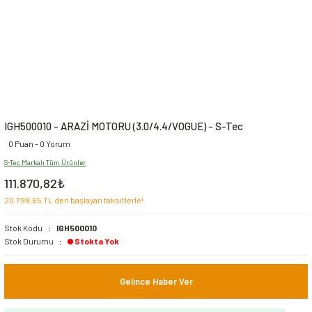
IGH500010 - ARAZİ MOTORU (3.0/4.4/VOGUE) - S-Tec
0 Puan - 0 Yorum
S-Tec Markalı Tüm Ürünler
111.870,82₺
20.798,65 TL den başlayan taksitlerle!
Stok Kodu
IGH500010
Stok Durumu
Stokta Yok
Gelince Haber Ver