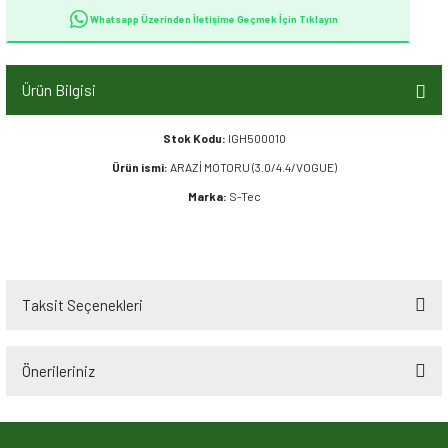
Whatsapp Üzerinden İletişime Geçmek İçin Tıklayın
Ürün Bilgisi
Stok Kodu:
IGH500010
Ürün ismi:
ARAZİ MOTORU (3.0/4.4/VOGUE)
Marka:
S-Tec
Taksit Seçenekleri
Önerileriniz
Bu ürünün fiyat bilgisi, resim, ürün açıklamalarında ve diğer konularda
yetersiz gördüğünüz noktaları öneri formunu kullanarak tarafımıza