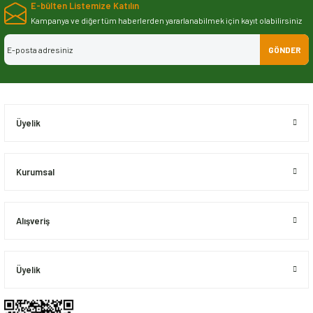
E-bülten Listemize Katılın
iletebilirsiniz.
Görüş ve önerileriniz için teşekkür ederiz.
Kampanya ve diğer tüm haberlerden yararlanabilmek için kayıt olabilirsiniz
GÖNDER
Ürün resmi kalitesiz, bozuk veya görüntülenemiyor.
Ürün açıklamasında eksik bilgiler bulunuyor.
Ürün bilgilerinde hatalar bulunuyor.
Ürün fiyatı diğer sitelerden daha pahalı.
Üyelik
Bu ürüne benzer farklı alternatifler olmalı.
Kurumsal
Alışveriş
Gönder
Üyelik