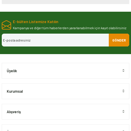
Bu ürünün fiyat bilgisi, resim, ürün açıklamalarında ve diğer konularda
yetersiz gördüğünüz noktaları öneri formunu kullanarak tarafımıza
E-bülten Listemize Katılın
iletebilirsiniz.
Görüş ve önerileriniz için teşekkür ederiz.
Kampanya ve diğer tüm haberlerden yararlanabilmek için kayıt olabilirsiniz
GÖNDER
Ürün resmi kalitesiz, bozuk veya görüntülenemiyor.
Ürün açıklamasında eksik bilgiler bulunuyor.
Ürün bilgilerinde hatalar bulunuyor.
Ürün fiyatı diğer sitelerden daha pahalı.
Üyelik
Bu ürüne benzer farklı alternatifler olmalı.
Kurumsal
Alışveriş
Gönder