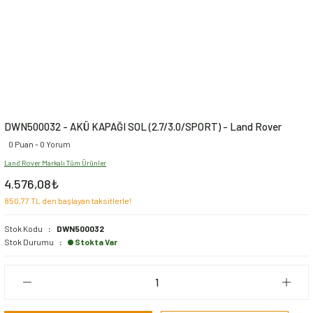
DWN500032 - AKÜ KAPAĞI SOL (2.7/3.0/SPORT) - Land Rover
0 Puan - 0 Yorum
Land Rover Markalı Tüm Ürünler
4.576,08₺
850,77 TL den başlayan taksitlerle!
Stok Kodu
DWN500032
Stok Durumu
Stokta Var