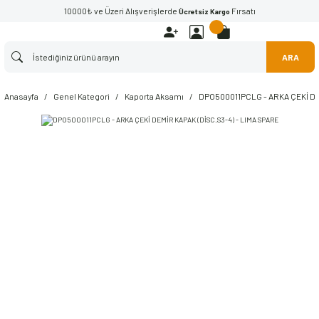
10000₺ ve Üzeri Alışverişlerde
Fırsatı
Ücretsiz Kargo
ARA
Anasayfa
Genel Kategori
Kaporta Aksamı
DPO500011PCLG - ARKA ÇEKİ DE