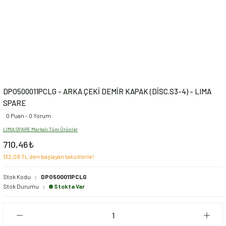
DPO500011PCLG - ARKA ÇEKİ DEMİR KAPAK (DİSC.S3-4) - LIMA
SPARE
0 Puan - 0 Yorum
LIMA SPARE Markalı Tüm Ürünler
710,46₺
132,09 TL den başlayan taksitlerle!
Stok Kodu
DPO500011PCLG
Stok Durumu
Stokta Var