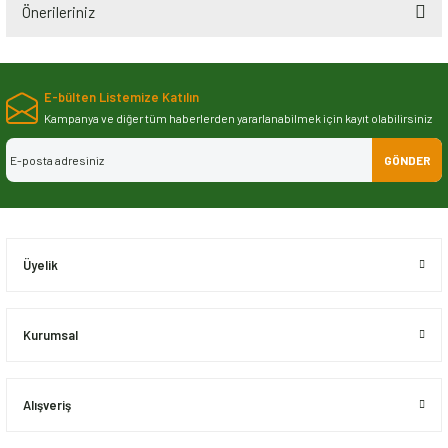
Önerileriniz
Bu ürünün fiyat bilgisi, resim, ürün açıklamalarında ve diğer konularda
yetersiz gördüğünüz noktaları öneri formunu kullanarak tarafımıza
E-bülten Listemize Katılın
iletebilirsiniz.
Görüş ve önerileriniz için teşekkür ederiz.
Kampanya ve diğer tüm haberlerden yararlanabilmek için kayıt olabilirsiniz
GÖNDER
Ürün resmi kalitesiz, bozuk veya görüntülenemiyor.
Ürün açıklamasında eksik bilgiler bulunuyor.
Ürün bilgilerinde hatalar bulunuyor.
Ürün fiyatı diğer sitelerden daha pahalı.
Üyelik
Bu ürüne benzer farklı alternatifler olmalı.
Kurumsal
Alışveriş
Gönder