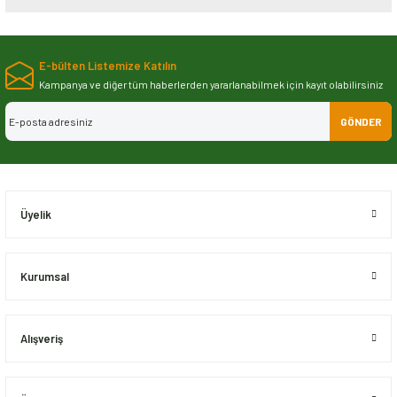
Bu ürünün fiyat bilgisi, resim, ürün açıklamalarında ve diğer konularda
yetersiz gördüğünüz noktaları öneri formunu kullanarak tarafımıza
E-bülten Listemize Katılın
iletebilirsiniz.
Görüş ve önerileriniz için teşekkür ederiz.
Kampanya ve diğer tüm haberlerden yararlanabilmek için kayıt olabilirsiniz
GÖNDER
Ürün resmi kalitesiz, bozuk veya görüntülenemiyor.
Ürün açıklamasında eksik bilgiler bulunuyor.
Ürün bilgilerinde hatalar bulunuyor.
Ürün fiyatı diğer sitelerden daha pahalı.
Üyelik
Bu ürüne benzer farklı alternatifler olmalı.
Kurumsal
Alışveriş
Gönder