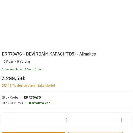
ERR7047G - DEVİRDAİM KAPAĞI (TD5) - Allmakes
0 Puan - 0 Yorum
Allmakes Markalı Tüm Ürünler
3.299,58₺
613,45 TL den başlayan taksitlerle!
Stok Kodu
ERR7047G
Stok Durumu
Stokta Var