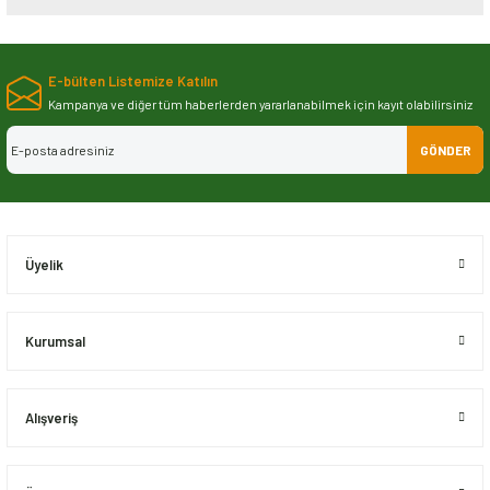
Bu ürünün fiyat bilgisi, resim, ürün açıklamalarında ve diğer konularda
yetersiz gördüğünüz noktaları öneri formunu kullanarak tarafımıza
E-bülten Listemize Katılın
iletebilirsiniz.
Görüş ve önerileriniz için teşekkür ederiz.
Kampanya ve diğer tüm haberlerden yararlanabilmek için kayıt olabilirsiniz
GÖNDER
Ürün resmi kalitesiz, bozuk veya görüntülenemiyor.
Ürün açıklamasında eksik bilgiler bulunuyor.
Ürün bilgilerinde hatalar bulunuyor.
Ürün fiyatı diğer sitelerden daha pahalı.
Üyelik
Bu ürüne benzer farklı alternatifler olmalı.
Kurumsal
Alışveriş
Gönder