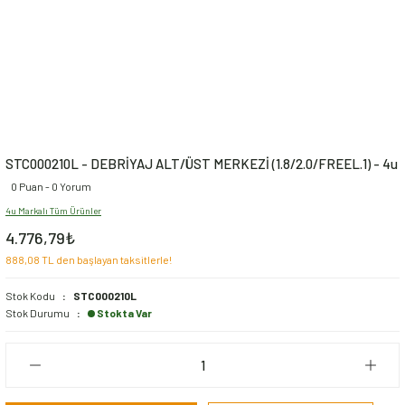
STC000210L - DEBRİYAJ ALT/ÜST MERKEZİ (1.8/2.0/FREEL.1) - 4u
0 Puan - 0 Yorum
4u Markalı Tüm Ürünler
4.776,79₺
888,08 TL den başlayan taksitlerle!
Stok Kodu
STC000210L
Stok Durumu
Stokta Var