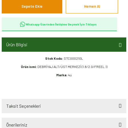
Sepete Ekle
Hemen Al
Whatsapp Üzerinden İletişime Geçmek İçin Tıklayın
Ürün Bilgisi
Stok Kodu:
STC000210L
Ürün ismi:
DEBRİYAJ ALT/ÜST MERKEZİ (1.8/2.0/FREEL.1)
Marka:
4u
Taksit Seçenekleri
Önerileriniz