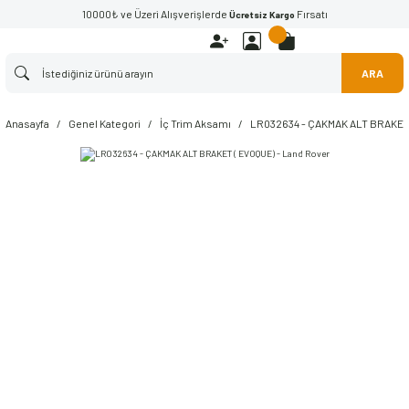
10000₺ ve Üzeri Alışverişlerde
Fırsatı
Ücretsiz Kargo
ARA
Anasayfa
Genel Kategori
İç Trim Aksamı
LR032634 - ÇAKMAK ALT BRAKET 