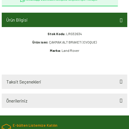
Ürün Bilgisi
Stok Kodu:
LR032634
Ürün ismi:
ÇAKMAK ALT BRAKET ( EVOQUE)
Marka:
Land Rover
Taksit Seçenekleri
Önerileriniz
Bu ürünün fiyat bilgisi, resim, ürün açıklamalarında ve diğer konularda
yetersiz gördüğünüz noktaları öneri formunu kullanarak tarafımıza
E-bülten Listemize Katılın
iletebilirsiniz.