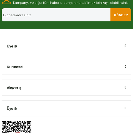
Görüş ve önerileriniz için teşekkür ederiz.
Kampanya ve diğer tüm haberlerden yararlanabilmek için kayıt olabilirsiniz
GÖNDER
Ürün resmi kalitesiz, bozuk veya görüntülenemiyor.
Ürün açıklamasında eksik bilgiler bulunuyor.
Ürün bilgilerinde hatalar bulunuyor.
Ürün fiyatı diğer sitelerden daha pahalı.
Üyelik
Bu ürüne benzer farklı alternatifler olmalı.
Kurumsal
Alışveriş
Gönder
Üyelik