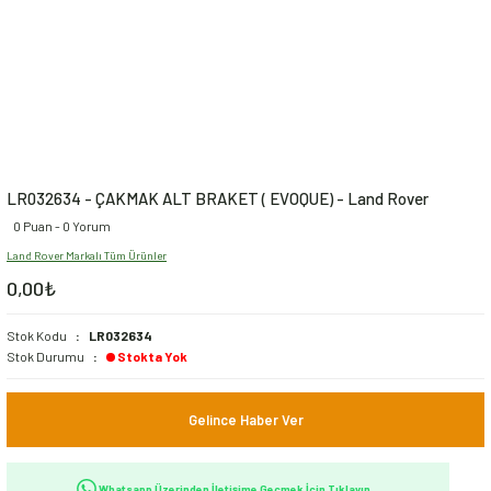
LR032634 - ÇAKMAK ALT BRAKET ( EVOQUE) - Land Rover
0 Puan - 0 Yorum
Land Rover Markalı Tüm Ürünler
0,00₺
Stok Kodu
LR032634
Stok Durumu
Stokta Yok
Gelince Haber Ver
Whatsapp Üzerinden İletişime Geçmek İçin Tıklayın