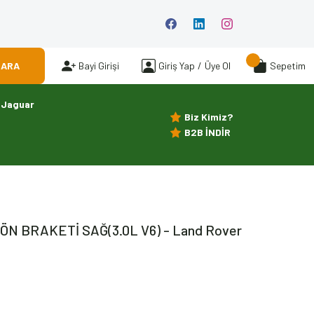
ARA
Bayi Girişi
Giriş Yap
/
Üye Ol
Sepetim
Jaguar
Biz Kimiz?
B2B İNDİR
N BRAKETİ SAĞ(3.0L V6) - Land Rover