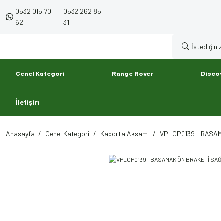
0532 015 70
0532 262 85
-
62
31
Genel Kategori
Range Rover
Disco
İletişim
Anasayfa
Genel Kategori
Kaporta Aksamı
VPLGP0139 - BASAMA