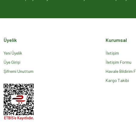
Ürün açıklamasında eksik bilgiler bulunuyor.
Ürün bilgilerinde hatalar bulunuyor.
Ürün fiyatı diğer sitelerden daha pahalı.
Bu ürüne benzer farklı alternatifler olmalı.
Üyelik
Kurumsal
Yeni Üyelik
İletişim
Üye Girişi
İletişim Formu
Şifremi Unuttum
Havale Bildirim 
Kargo Takibi