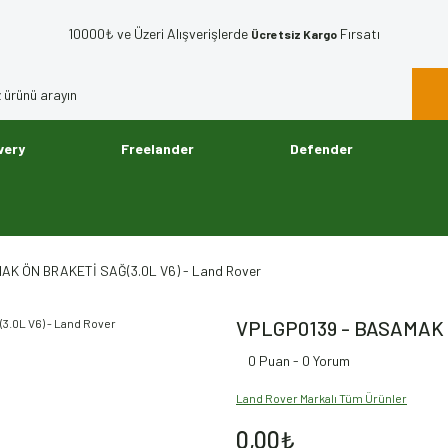
10000₺ ve Üzeri Alışverişlerde
Fırsatı
Ücretsiz Kargo
very
Freelander
Defender
K ÖN BRAKETİ SAĞ(3.0L V6) - Land Rover
VPLGP0139 - BASAMAK Ö
0 Puan - 0 Yorum
Land Rover Markalı Tüm Ürünler
0,00₺