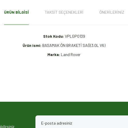
ÜRÜN BILGISI
TAKSIT SEÇENEKLERI
ÖNERILERINIZ
Stok Kodu:
VPLGP0139
Ürün ismi:
BASAMAK ÖN BRAKETİ SAĞ(3.0L V6)
Marka:
Land Rover
iz gördüğünüz noktaları öneri formunu kullanarak tarafımıza iletebilirsiniz.
ilirsiniz