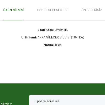
ÜRÜN BILGISI
TAKSIT SEÇENEKLERI
ÖNERILERINIZ
Stok Kodu:
AWR4116
Ürün ismi:
ARKA SİLECEK SİLGİSİ (1.8/TD4)
Marka:
Trico
iz gördüğünüz noktaları öneri formunu kullanarak tarafımıza iletebilirsiniz.
ilirsiniz