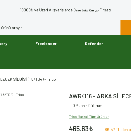
10000₺ ve Üzeri Alışverişlerde
Fırsatı
Ücretsiz Kargo
very
Freelander
Defender
LECEK SİLGİSİ (1.8/TD4) - Trico
AWR4116 - ARKA SİLECEK
0 Puan - 0 Yorum
Trico Markalı Tüm Ürünler
465,63₺
86,57 TL den b