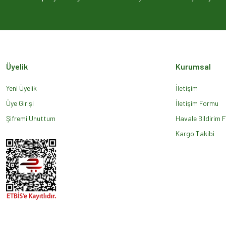
Ürün açıklamasında eksik bilgiler bulunuyor.
Ürün bilgilerinde hatalar bulunuyor.
Ürün fiyatı diğer sitelerden daha pahalı.
Bu ürüne benzer farklı alternatifler olmalı.
Üyelik
Kurumsal
Yeni Üyelik
İletişim
Üye Girişi
İletişim Formu
Şifremi Unuttum
Havale Bildirim 
Kargo Takibi