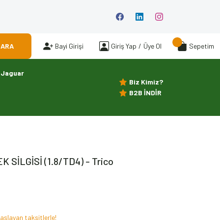
ARA
Bayi Girişi
Giriş Yap
/
Üye Ol
Sepetim
Jaguar
Biz Kimiz?
B2B İNDİR
 SİLGİSİ (1.8/TD4) - Trico
aşlayan taksitlerle!