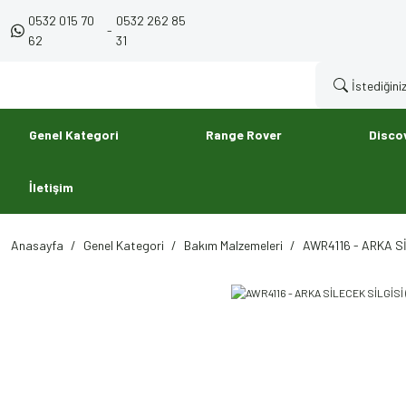
0532 015 70
0532 262 85
-
62
31
Genel Kategori
Range Rover
Disco
İletişim
Anasayfa
Genel Kategori
Bakım Malzemeleri
AWR4116 - ARKA Sİ