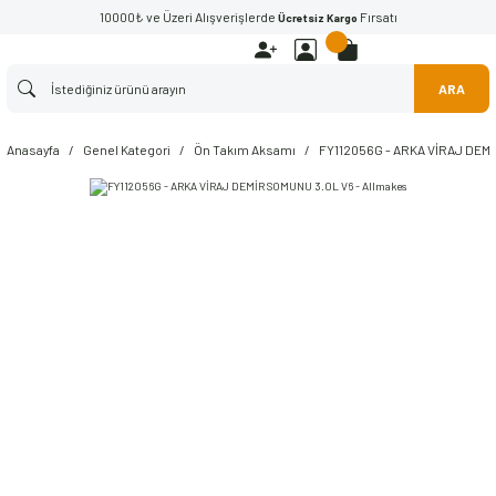
10000₺ ve Üzeri Alışverişlerde
Fırsatı
Ücretsiz Kargo
ARA
Anasayfa
Genel Kategori
Ön Takım Aksamı
FY112056G - ARKA VİRAJ DEMİ