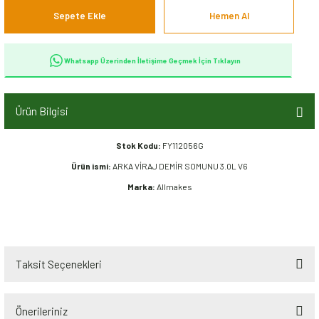
Sepete Ekle
Hemen Al
Whatsapp Üzerinden İletişime Geçmek İçin Tıklayın
Ürün Bilgisi
Stok Kodu:
FY112056G
Ürün ismi:
ARKA VİRAJ DEMİR SOMUNU 3.0L V6
Marka:
Allmakes
Taksit Seçenekleri
Önerileriniz