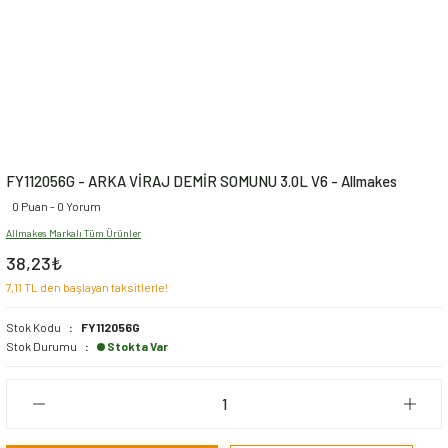
FY112056G - ARKA VİRAJ DEMİR SOMUNU 3.0L V6 - Allmakes
0 Puan - 0 Yorum
Allmakes Markalı Tüm Ürünler
38,23₺
7,11 TL den başlayan taksitlerle!
Stok Kodu
FY112056G
Stok Durumu
Stokta Var