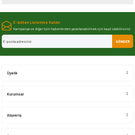
Bu ürünün fiyat bilgisi, resim, ürün açıklamalarında ve diğer konularda
yetersiz gördüğünüz noktaları öneri formunu kullanarak tarafımıza
E-bülten Listemize Katılın
iletebilirsiniz.
Görüş ve önerileriniz için teşekkür ederiz.
Kampanya ve diğer tüm haberlerden yararlanabilmek için kayıt olabilirsiniz
GÖNDER
Ürün resmi kalitesiz, bozuk veya görüntülenemiyor.
Ürün açıklamasında eksik bilgiler bulunuyor.
Ürün bilgilerinde hatalar bulunuyor.
Ürün fiyatı diğer sitelerden daha pahalı.
Üyelik
Bu ürüne benzer farklı alternatifler olmalı.
Kurumsal
Alışveriş
Gönder