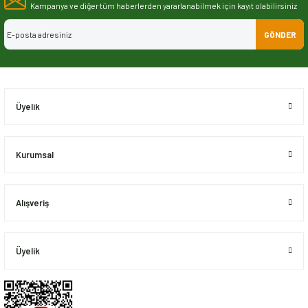
Görüş ve önerileriniz için teşekkür ederiz.
Kampanya ve diğer tüm haberlerden yararlanabilmek için kayıt olabilirsiniz
GÖNDER
Ürün resmi kalitesiz, bozuk veya görüntülenemiyor.
Ürün açıklamasında eksik bilgiler bulunuyor.
Ürün bilgilerinde hatalar bulunuyor.
Ürün fiyatı diğer sitelerden daha pahalı.
Üyelik
Bu ürüne benzer farklı alternatifler olmalı.
Kurumsal
Alışveriş
Gönder
Üyelik