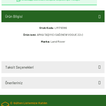
Ürün Bilgisi
Stok Kodu:
LR179386
Ürün ismi:
ARKA TAŞIYICI SAĞ (NEW VOGUE 22>)
Marka:
Land Rover
Taksit Seçenekleri
Önerileriniz
Bu ürünün fiyat bilgisi, resim, ürün açıklamalarında ve diğer konularda
yetersiz gördüğünüz noktaları öneri formunu kullanarak tarafımıza
E-bülten Listemize Katılın
iletebilirsiniz.