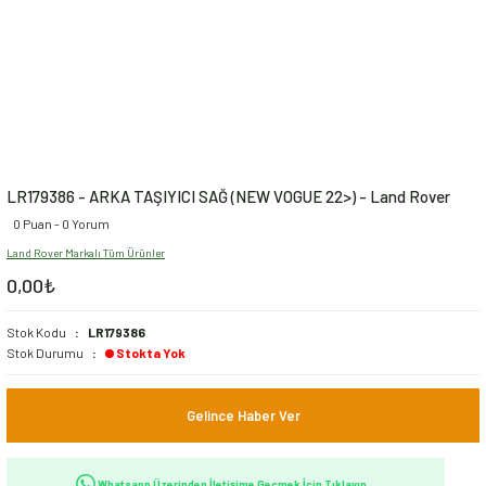
LR179386 - ARKA TAŞIYICI SAĞ (NEW VOGUE 22>) - Land Rover
0 Puan - 0 Yorum
Land Rover Markalı Tüm Ürünler
0,00₺
Stok Kodu
LR179386
Stok Durumu
Stokta Yok
Gelince Haber Ver
Whatsapp Üzerinden İletişime Geçmek İçin Tıklayın