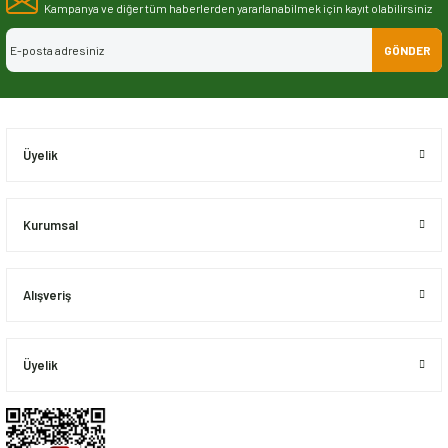
Görüş ve önerileriniz için teşekkür ederiz.
Kampanya ve diğer tüm haberlerden yararlanabilmek için kayıt olabilirsiniz
GÖNDER
Ürün resmi kalitesiz, bozuk veya görüntülenemiyor.
Ürün açıklamasında eksik bilgiler bulunuyor.
Ürün bilgilerinde hatalar bulunuyor.
Ürün fiyatı diğer sitelerden daha pahalı.
Üyelik
Bu ürüne benzer farklı alternatifler olmalı.
Kurumsal
Alışveriş
Gönder
Üyelik