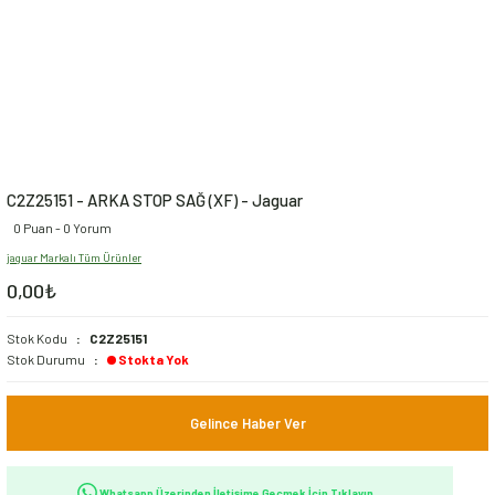
C2Z25151 - ARKA STOP SAĞ (XF) - Jaguar
0 Puan - 0 Yorum
jaguar Markalı Tüm Ürünler
0,00₺
Stok Kodu
C2Z25151
Stok Durumu
Stokta Yok
Gelince Haber Ver
Whatsapp Üzerinden İletişime Geçmek İçin Tıklayın