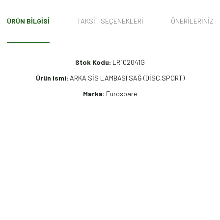
ÜRÜN BILGISI
TAKSIT SEÇENEKLERI
ÖNERILERINIZ
Stok Kodu:
LR102041G
Ürün ismi:
ARKA SİS LAMBASI SAĞ (DİSC.SPORT)
Marka:
Eurospare
iz gördüğünüz noktaları öneri formunu kullanarak tarafımıza iletebilirsiniz.