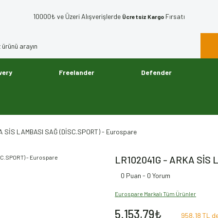
10000₺ ve Üzeri Alışverişlerde
Fırsatı
Ücretsiz Kargo
very
Freelander
Defender
A SİS LAMBASI SAĞ (DİSC.SPORT) - Eurospare
LR102041G - ARKA SİS 
0 Puan - 0 Yorum
Eurospare Markalı Tüm Ürünler
5.153,79₺
958,18 TL de