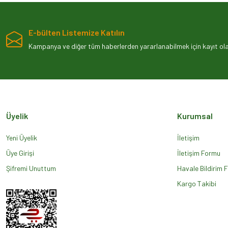
Ürün açıklamasında eksik bilgiler bulunuyor.
Ürün bilgilerinde hatalar bulunuyor.
E-bülten Listemize Katılın
Ürün fiyatı diğer sitelerden daha pahalı.
Kampanya ve diğer tüm haberlerden yararlanabilmek için kayıt olab
Bu ürüne benzer farklı alternatifler olmalı.
Üyelik
Kurumsal
Yeni Üyelik
İletişim
Üye Girişi
İletişim Formu
Şifremi Unuttum
Havale Bildirim 
Kargo Takibi
LR102041 - ARKA SİS LAMBASI SAĞ (DİSC.SPORT) - Land Rover
Stok Kodu
LR102041