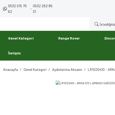
0532 015 70
0532 262 85
-
62
31
Genel Kategori
Range Rover
Disco
İletişim
Anasayfa
Genel Kategori
Aydınlatma Aksamı
LR102041G - ARK