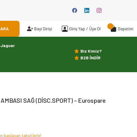
ARA
Bayi Girişi
Giriş Yap
/
Üye Ol
Sepetim
Jaguar
Biz Kimiz?
B2B İNDİR
LAMBASI SAĞ (DİSC.SPORT) - Eurospare
n başlayan taksitlerle!