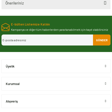
Önerileriniz
Bu ürünün fiyat bilgisi, resim, ürün açıklamalarında ve diğer konularda
yetersiz gördüğünüz noktaları öneri formunu kullanarak tarafımıza
E-bülten Listemize Katılın
iletebilirsiniz.
Görüş ve önerileriniz için teşekkür ederiz.
Kampanya ve diğer tüm haberlerden yararlanabilmek için kayıt olabilirsiniz
GÖNDER
Ürün resmi kalitesiz, bozuk veya görüntülenemiyor.
Ürün açıklamasında eksik bilgiler bulunuyor.
Ürün bilgilerinde hatalar bulunuyor.
Ürün fiyatı diğer sitelerden daha pahalı.
Üyelik
Bu ürüne benzer farklı alternatifler olmalı.
Kurumsal
Alışveriş
Gönder