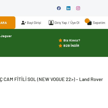
ARA
Bayi Girişi
Giriş Yap
/
Üye Ol
Sepetim
Jaguar
Biz Kimiz?
B2B İNDİR
Ç CAM FİTİLİ SOL (NEW VOGUE 22>) - Land Rover