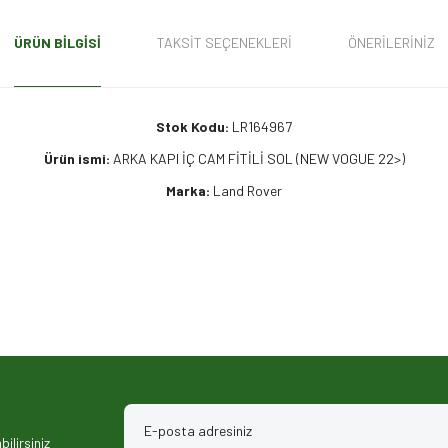
ÜRÜN BILGISI
TAKSIT SEÇENEKLERI
ÖNERILERINIZ
Stok Kodu:
LR164967
Ürün ismi:
ARKA KAPI İÇ CAM FİTİLİ SOL (NEW VOGUE 22>)
Marka:
Land Rover
iz gördüğünüz noktaları öneri formunu kullanarak tarafımıza iletebilirsiniz.
ilirsiniz