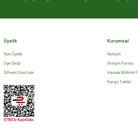
Ürün açıklamasında eksik bilgiler bulunuyor.
Ürün bilgilerinde hatalar bulunuyor.
Ürün fiyatı diğer sitelerden daha pahalı.
Bu ürüne benzer farklı alternatifler olmalı.
Üyelik
Kurumsal
Yeni Üyelik
İletişim
Üye Girişi
İletişim Formu
Şifremi Unuttum
Havale Bildirim 
Kargo Takibi