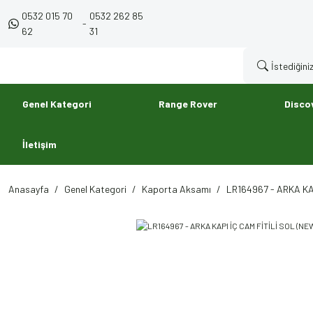
0532 015 70
0532 262 85
-
62
31
Genel Kategori
Range Rover
Disco
İletişim
Anasayfa
Genel Kategori
Kaporta Aksamı
LR164967 - ARKA KA