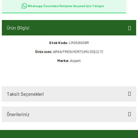
Whatsapp Üzerinden İletişime Geçmek İçin Tıklayın
Ürün Bilgisi
Stok Kodu:
LR058009R
Ürün ismi:
ARKA FREN HORTUMU DIŞ (2.7)
Marka:
Aspart
Taksit Seçenekleri
Önerileriniz
Bu ürünün fiyat bilgisi, resim, ürün açıklamalarında ve diğer konularda
yetersiz gördüğünüz noktaları öneri formunu kullanarak tarafımıza