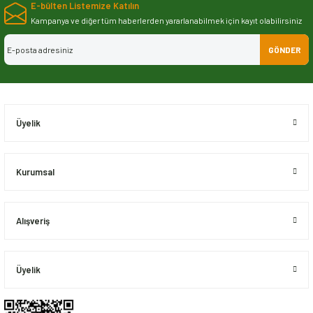
E-bülten Listemize Katılın
iletebilirsiniz.
Görüş ve önerileriniz için teşekkür ederiz.
Kampanya ve diğer tüm haberlerden yararlanabilmek için kayıt olabilirsiniz
GÖNDER
Ürün resmi kalitesiz, bozuk veya görüntülenemiyor.
Ürün açıklamasında eksik bilgiler bulunuyor.
Ürün bilgilerinde hatalar bulunuyor.
Ürün fiyatı diğer sitelerden daha pahalı.
Üyelik
Bu ürüne benzer farklı alternatifler olmalı.
Kurumsal
Alışveriş
Gönder
Üyelik