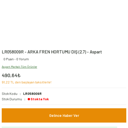
LR058009R - ARKA FREN HORTUMU DIŞ (2.7) - Aspart
0 Puan - 0 Yorum
Aspart Markalı Tüm Ürünler
490,64₺
91,22 TL den başlayan taksitlerle!
Stok Kodu
LR058009R
Stok Durumu
Stokta Yok
Gelince Haber Ver