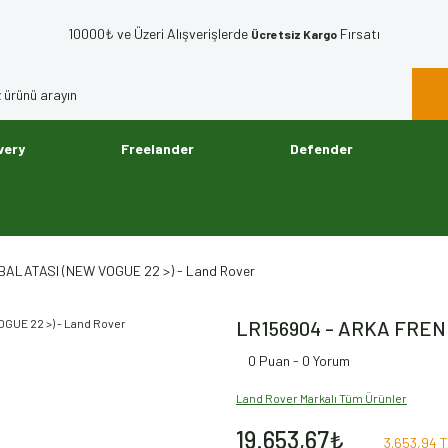
10000₺ ve Üzeri Alışverişlerde
Fırsatı
Ücretsiz Kargo
very
Freelander
Defender
BALATASI (NEW VOGUE 22 >) - Land Rover
LR156904 - ARKA FREN 
0 Puan - 0 Yorum
Land Rover Markalı Tüm Ürünler
19.653,67₺
3.653,94 T