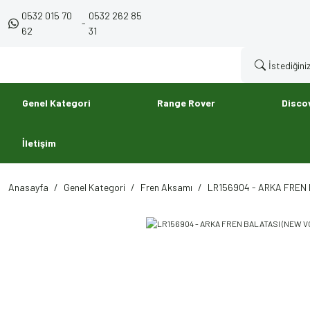
0532 015 70
0532 262 85
-
62
31
Genel Kategori
Range Rover
Disco
İletişim
Anasayfa
Genel Kategori
Fren Aksamı
LR156904 - ARKA FREN 