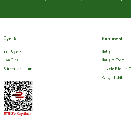
Ürün açıklamasında eksik bilgiler bulunuyor.
Ürün bilgilerinde hatalar bulunuyor.
Ürün fiyatı diğer sitelerden daha pahalı.
Bu ürüne benzer farklı alternatifler olmalı.
Üyelik
Kurumsal
Yeni Üyelik
İletişim
Üye Girişi
İletişim Formu
Şifremi Unuttum
Havale Bildirim 
Kargo Takibi