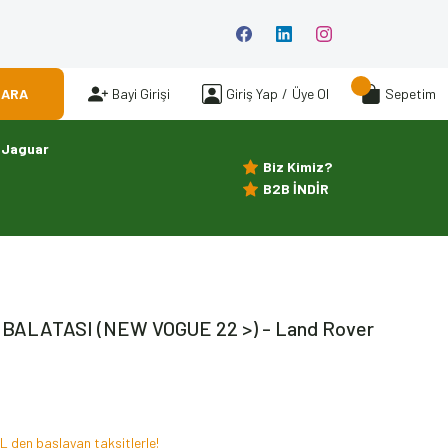
ARA
Bayi Girişi
Giriş Yap
/
Üye Ol
Sepetim
Jaguar
Biz Kimiz?
B2B İNDİR
BALATASI (NEW VOGUE 22 >) - Land Rover
L den başlayan taksitlerle!