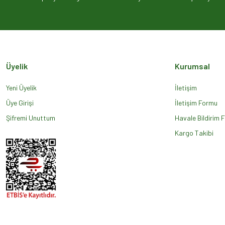
Ürün açıklamasında eksik bilgiler bulunuyor.
Ürün bilgilerinde hatalar bulunuyor.
Ürün fiyatı diğer sitelerden daha pahalı.
Bu ürüne benzer farklı alternatifler olmalı.
Üyelik
Kurumsal
Yeni Üyelik
İletişim
Üye Girişi
İletişim Formu
Şifremi Unuttum
Havale Bildirim 
Kargo Takibi