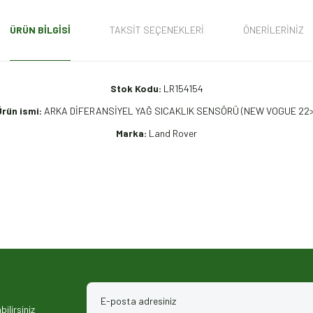
ÜRÜN BILGISI
TAKSIT SEÇENEKLERI
ÖNERILERINIZ
Stok Kodu:
LR154154
Ürün ismi:
ARKA DİFERANSİYEL YAĞ SICAKLIK SENSÖRÜ (NEW VOGUE 22>
Marka:
Land Rover
iz gördüğünüz noktaları öneri formunu kullanarak tarafımıza iletebilirsiniz.
ilirsiniz