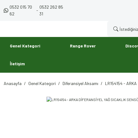
0532 015 70
0532 262 85
-
62
31
Genel Kategori
Range Rover
Disco
İletişim
Anasayfa
Genel Kategori
Diferansiyel Aksamı
LR154154 - ARKA