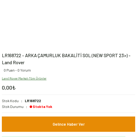
LR168722 - ARKA ÇAMURLUK BAKALİTİ SOL (NEW SPORT 23>) -
Land Rover
0 Puan - 0 Yorum
Land Rover Markalı Tüm Ürünler
0,00₺
Stok Kodu
LR168722
Stok Durumu
Stokta Yok
Gelince Haber Ver