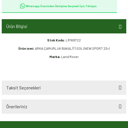
Whatsapp Üzerinden İletişime Geçmek İçin Tıklayın
Ürün Bilgisi
Stok Kodu:
LR168722
Ürün ismi:
ARKA ÇAMURLUK BAKALİTİ SOL (NEW SPORT 23>)
Marka:
Land Rover
Taksit Seçenekleri
Önerileriniz
Bu ürünün fiyat bilgisi, resim, ürün açıklamalarında ve diğer konularda
yetersiz gördüğünüz noktaları öneri formunu kullanarak tarafımıza