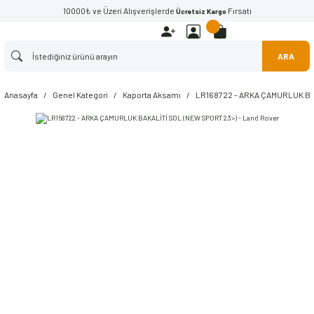
10000₺ ve Üzeri Alışverişlerde
Fırsatı
Ücretsiz Kargo
ARA
Anasayfa
Genel Kategori
Kaporta Aksamı
LR168722 - ARKA ÇAMURLUK BAK