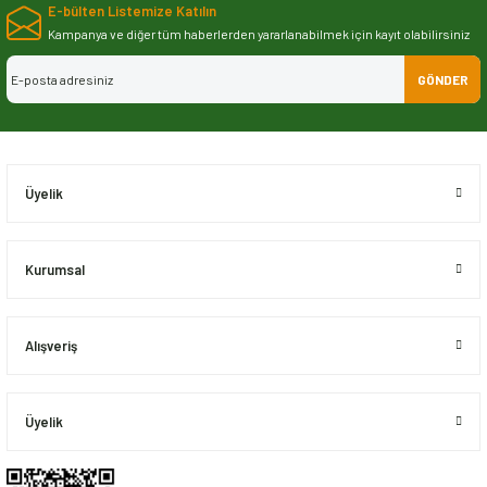
E-bülten Listemize Katılın
iletebilirsiniz.
Görüş ve önerileriniz için teşekkür ederiz.
Kampanya ve diğer tüm haberlerden yararlanabilmek için kayıt olabilirsiniz
GÖNDER
Ürün resmi kalitesiz, bozuk veya görüntülenemiyor.
Ürün açıklamasında eksik bilgiler bulunuyor.
Ürün bilgilerinde hatalar bulunuyor.
Ürün fiyatı diğer sitelerden daha pahalı.
Üyelik
Bu ürüne benzer farklı alternatifler olmalı.
Kurumsal
Alışveriş
Gönder
Üyelik