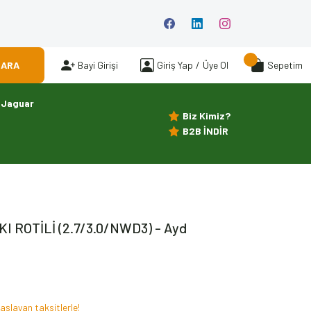
ARA
Bayi Girişi
Giriş Yap
/
Üye Ol
Sepetim
Jaguar
Biz Kimiz?
B2B İNDİR
 ROTİLİ (2.7/3.0/NWD3) - Ayd
aşlayan taksitlerle!