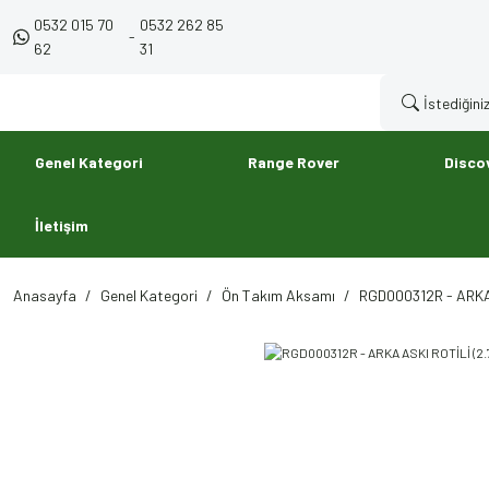
0532 015 70
0532 262 85
-
62
31
Genel Kategori
Range Rover
Disco
İletişim
Anasayfa
Genel Kategori
Ön Takım Aksamı
RGD000312R - ARKA 