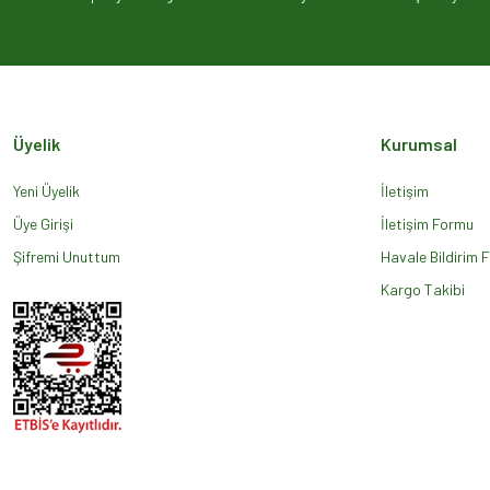
Ürün açıklamasında eksik bilgiler bulunuyor.
Ürün bilgilerinde hatalar bulunuyor.
Ürün fiyatı diğer sitelerden daha pahalı.
Bu ürüne benzer farklı alternatifler olmalı.
Üyelik
Kurumsal
Yeni Üyelik
İletişim
Üye Girişi
İletişim Formu
Şifremi Unuttum
Havale Bildirim 
Kargo Takibi