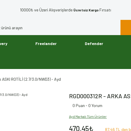
10000₺ ve Üzeri Alışverişlerde
Fırsatı
Ücretsiz Kargo
very
Freelander
Defender
ASKI ROTİLİ (2.7/3.0/NWD3) - Ayd
RGD000312R - ARKA ASKI
0 Puan - 0 Yorum
Ayd Markalı Tüm Ürünler
470,45₺
87,46 TL den b