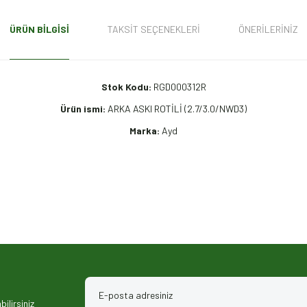
ÜRÜN BILGISI
TAKSIT SEÇENEKLERI
ÖNERILERINIZ
Stok Kodu:
RGD000312R
Ürün ismi:
ARKA ASKI ROTİLİ (2.7/3.0/NWD3)
Marka:
Ayd
iz gördüğünüz noktaları öneri formunu kullanarak tarafımıza iletebilirsiniz.
ilirsiniz