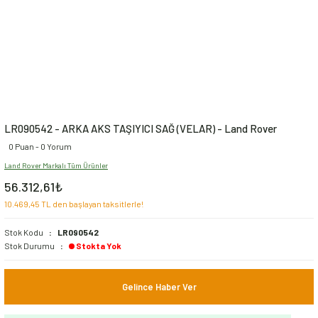
LR090542 - ARKA AKS TAŞIYICI SAĞ (VELAR) - Land Rover
0 Puan - 0 Yorum
Land Rover Markalı Tüm Ürünler
56.312,61₺
10.469,45 TL den başlayan taksitlerle!
Stok Kodu
LR090542
Stok Durumu
Stokta Yok
Gelince Haber Ver