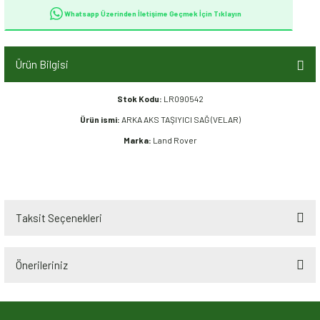
Whatsapp Üzerinden İletişime Geçmek İçin Tıklayın
Ürün Bilgisi
Stok Kodu:
LR090542
Ürün ismi:
ARKA AKS TAŞIYICI SAĞ (VELAR)
Marka:
Land Rover
Taksit Seçenekleri
Önerileriniz
Bu ürünün fiyat bilgisi, resim, ürün açıklamalarında ve diğer konularda
yetersiz gördüğünüz noktaları öneri formunu kullanarak tarafımıza