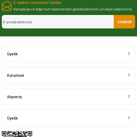
E-bülten Listemize Katılın
iletebilirsiniz.
Görüş ve önerileriniz için teşekkür ederiz.
Kampanya ve diğer tüm haberlerden yararlanabilmek için kayıt olabilirsiniz
GÖNDER
Ürün resmi kalitesiz, bozuk veya görüntülenemiyor.
Ürün açıklamasında eksik bilgiler bulunuyor.
Ürün bilgilerinde hatalar bulunuyor.
Ürün fiyatı diğer sitelerden daha pahalı.
Üyelik
Bu ürüne benzer farklı alternatifler olmalı.
Kurumsal
Alışveriş
Gönder
Üyelik