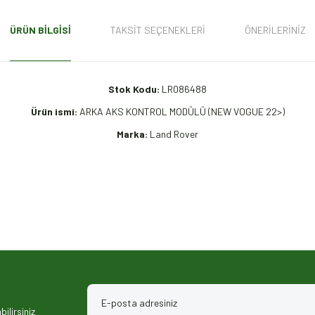
ÜRÜN BILGISI
TAKSIT SEÇENEKLERI
ÖNERILERINIZ
Stok Kodu:
LR086488
Ürün ismi:
ARKA AKS KONTROL MODÜLÜ (NEW VOGUE 22>)
Marka:
Land Rover
iz gördüğünüz noktaları öneri formunu kullanarak tarafımıza iletebilirsiniz.
ilirsiniz