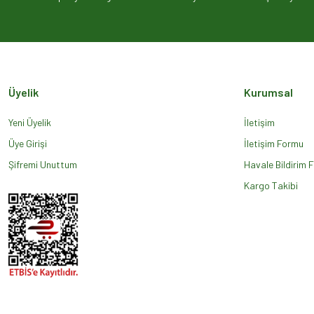
Ürün açıklamasında eksik bilgiler bulunuyor.
Ürün bilgilerinde hatalar bulunuyor.
Ürün fiyatı diğer sitelerden daha pahalı.
Bu ürüne benzer farklı alternatifler olmalı.
Üyelik
Kurumsal
Yeni Üyelik
İletişim
Üye Girişi
İletişim Formu
Şifremi Unuttum
Havale Bildirim 
Kargo Takibi