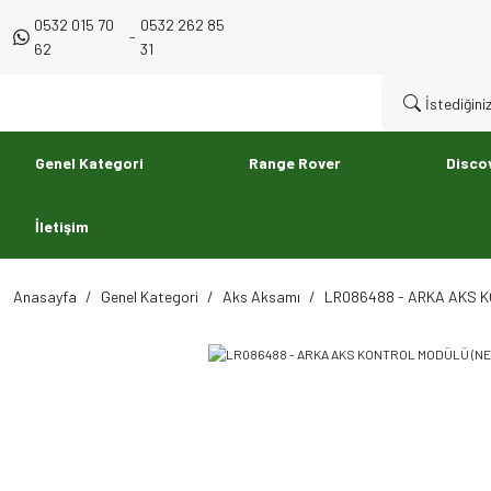
0532 015 70
0532 262 85
-
62
31
Genel Kategori
Range Rover
Disco
İletişim
Anasayfa
Genel Kategori
Aks Aksamı
LR086488 - ARKA AKS K