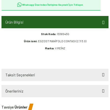
Whatsapp Üzerinden İletişime Geçmek İçin Tıklayın
Ürün Bilgisi
Stok Kodu:
1336543G
Ürün ismi:
EGZOST MANİFOLD CONTASI (2.7/3.0)
Marka:
V.REİNZ
Taksit Seçenekleri
Önerileriniz
Bu ürünün fiyat bilgisi, resim, ürün açıklamalarında ve diğer konularda
Tavsiye
Ürünler
yetersiz gördüğünüz noktaları öneri formunu kullanarak tarafımıza