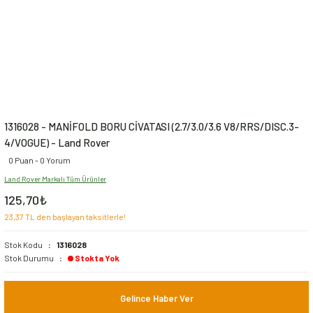
1316028 - MANİFOLD BORU CİVATASI (2.7/3.0/3.6 V8/RRS/DISC.3-
4/VOGUE) - Land Rover
0 Puan - 0 Yorum
Land Rover Markalı Tüm Ürünler
125,70₺
23,37 TL den başlayan taksitlerle!
Stok Kodu
1316028
Stok Durumu
Stokta Yok
Gelince Haber Ver