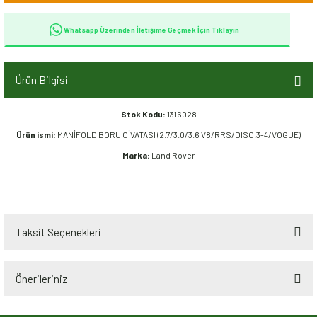
Whatsapp Üzerinden İletişime Geçmek İçin Tıklayın
Ürün Bilgisi
Stok Kodu:
1316028
Ürün ismi:
MANİFOLD BORU CİVATASI (2.7/3.0/3.6 V8/RRS/DISC.3-4/VOGUE)
Marka:
Land Rover
Taksit Seçenekleri
Önerileriniz
Bu ürünün fiyat bilgisi, resim, ürün açıklamalarında ve diğer konularda