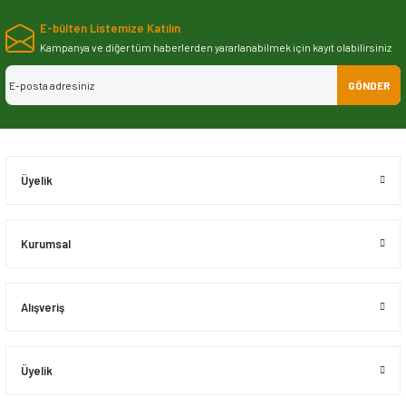
yetersiz gördüğünüz noktaları öneri formunu kullanarak tarafımıza
E-bülten Listemize Katılın
iletebilirsiniz.
Görüş ve önerileriniz için teşekkür ederiz.
Kampanya ve diğer tüm haberlerden yararlanabilmek için kayıt olabilirsiniz
GÖNDER
Ürün resmi kalitesiz, bozuk veya görüntülenemiyor.
Ürün açıklamasında eksik bilgiler bulunuyor.
Ürün bilgilerinde hatalar bulunuyor.
Ürün fiyatı diğer sitelerden daha pahalı.
Üyelik
Bu ürüne benzer farklı alternatifler olmalı.
Kurumsal
Alışveriş
Gönder
Üyelik